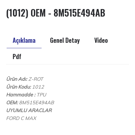
(1012) OEM - 8M515E494AB
Açıklama
Genel Detay
Video
Pdf
Ürün Adı:
Z-ROT
Ürün Kodu:
1012
Hammadde :
TPU
OEM:
8M515E494AB
UYUMLU ARACLAR
FORD C MAX