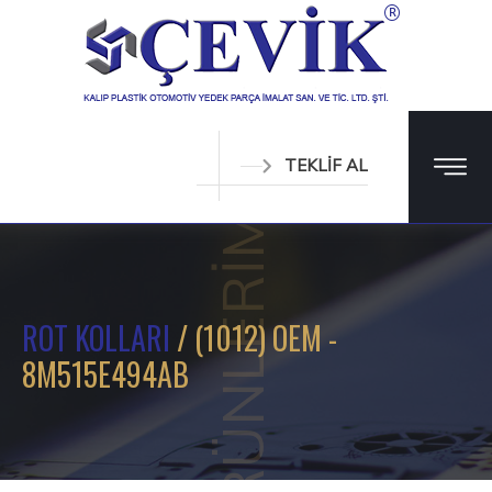
TEKLİF AL
ÜRÜNLERİMİZ
ROT KOLLARI
/ (1012) OEM -
8M515E494AB