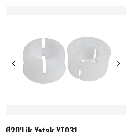
Ø20'lik Yatak YT031