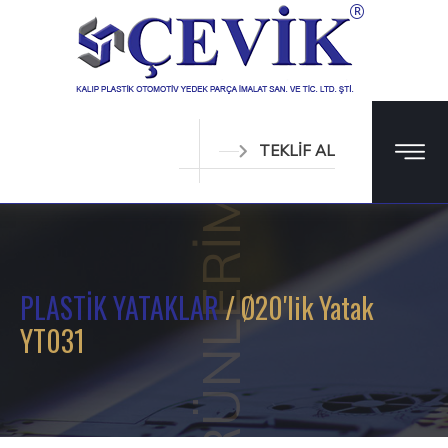
TEKLİF AL
ÜRÜNLERİMİZ
PLASTİK YATAKLAR
/ Ø20'lik Yatak
YT031