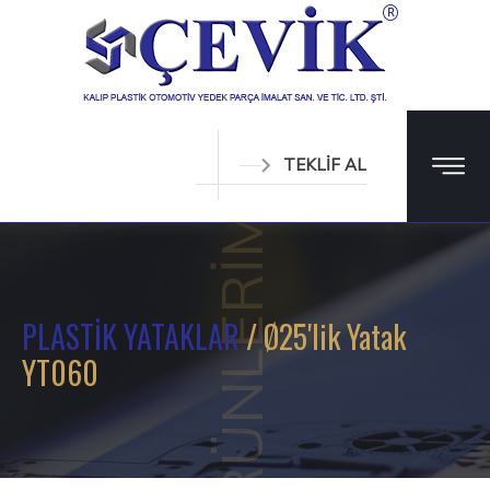
TEKLİF AL
ÜRÜNLERİMİZ
PLASTİK YATAKLAR
/ Ø25'lik Yatak
YT060