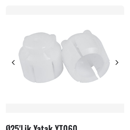
Ø25'lik Yatak YT060