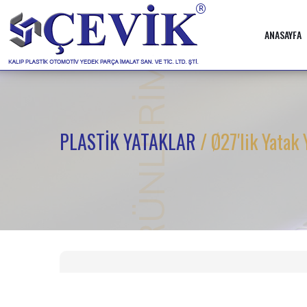
ANASAYFA
ÜRÜNLERİMİZ
PLASTİK YATAKLAR
/ Ø27'lik Yatak