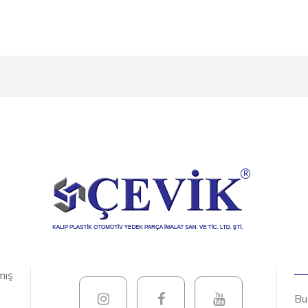
mış
Bu