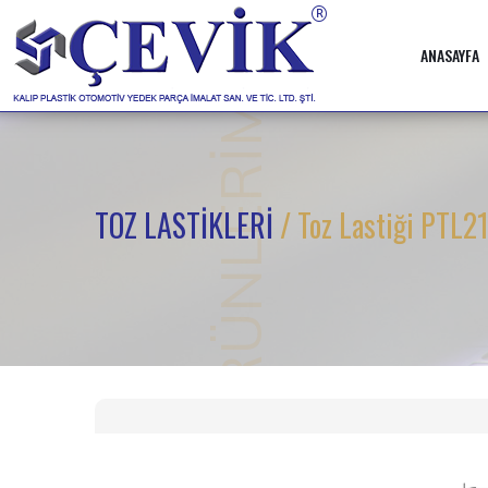
ANASAYFA
ÜRÜNLERİMİZ
TOZ LASTİKLERİ
/ Toz Lastiği PTL2