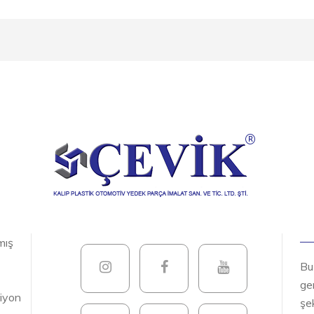
mış
Bu
gen
siyon
şek