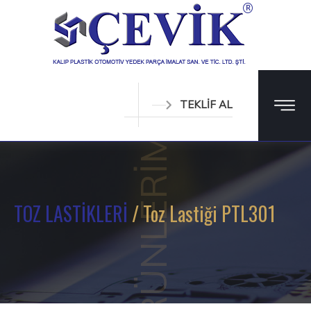
TEKLİF AL
ÜRÜNLERİMİZ
TOZ LASTİKLERİ
/ Toz Lastiği PTL301