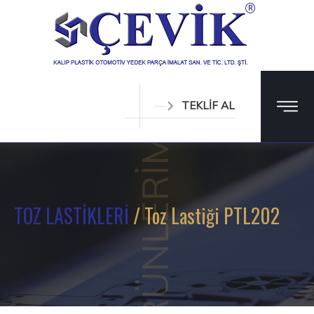
TEKLİF AL
ÜRÜNLERİMİZ
TOZ LASTİKLERİ
/ Toz Lastiği PTL202