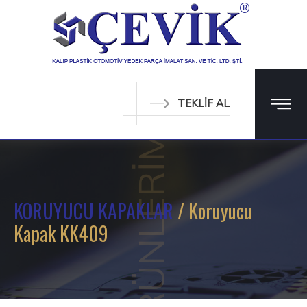
TEKLİF AL
ÜRÜNLERİMİZ
KORUYUCU KAPAKLAR
/ Koruyucu
Kapak KK409